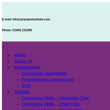
E-mail:
info@priyojoninstitute.com
Phone:
‪01940 101090
Home
About Us
Management
Caregiving Department
Physiotherapy Department
Staff
Student
Caregiving Skills – Dementia Care
Caregiving Skills – Child Care