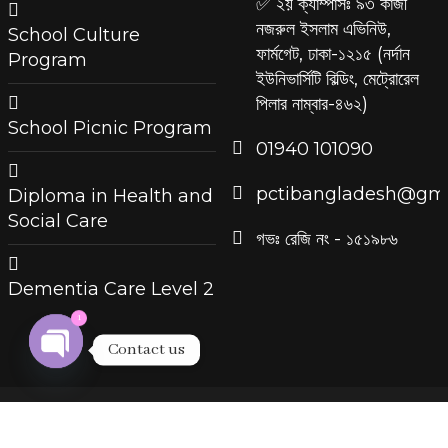
✅ ২য় ক্যাম্পাসঃ ৯৩ কাজী
নজরুল ইসলাম এভিনিউ,
School Culture
ফার্মগেট, ঢাকা-১২১৫ (নর্দান
Program
ইউনিভার্সিটি বিল্ডিং, মেট্রোরেল
পিলার নাম্বার-৪৬২)
School Picnic Program
‪01940 101090
pctibangladesh@gma
Diploma in Health and
Social Care
গভঃ রেজি নং - ১৫১৯৮৬
Dementia Care Level 2
1
Contact us
Open
chaty
© All rights reserved © Priyojon Healthcare Ltd.
Theme Developed BY
ThemesBazar.Com