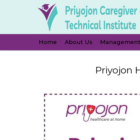
Home
About Us
Managemen
Priyojon 