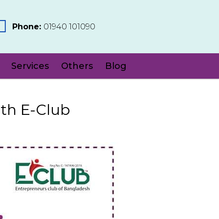
Phone:
‪01940 101090
Services
Others
Blog
ith E-Club