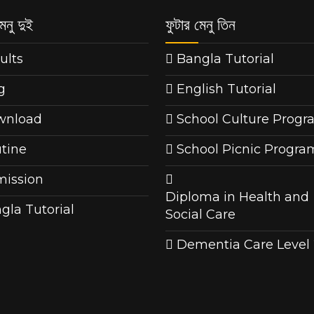
েনু দুই
ফুটার মেনু তিন
ults
Bangla Tutorial
g
English Tutorial
wnload
School Culture Prog
tine
School Picnic Progra
ission
Diploma in Health and
gla Tutorial
Social Care
Dementia Care Level