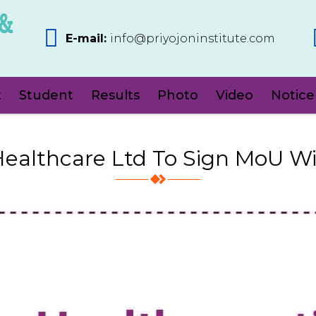
E-mail:
info@priyojoninstitute.com
t
Student
Results
Photo
Video
Notice
Healthcare Ltd To Sign MoU W