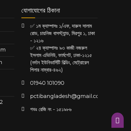
যোগাযোগের ঠিকানা
✅ ১ম ক্যাম্পাসঃ ১/এফ, দারুস সালাম
রোড, চায়নিজ বাসস্ট্যান্ড, মিরপুর ১, ঢাকা
- ১২১৬
✅ ২য় ক্যাম্পাসঃ ৯৩ কাজী নজরুল
ram
ইসলাম এভিনিউ, ফার্মগেট, ঢাকা-১২১৫
m
(নর্দান ইউনিভার্সিটি বিল্ডিং, মেট্রোরেল
পিলার নাম্বার-৪৬২)
‪01940 101090
pctibangladesh@gmail.com
 2
গভঃ রেজি নং - ১৫১৯৮৬