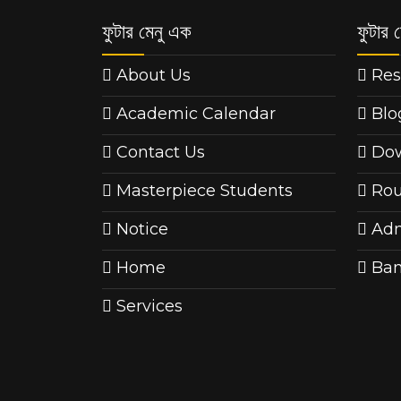
ফুটার মেনু এক
ফুটার ম
About Us
Res
Academic Calendar
Blo
Contact Us
Do
Masterpiece Students
Rou
Notice
Adm
Home
Ban
Services