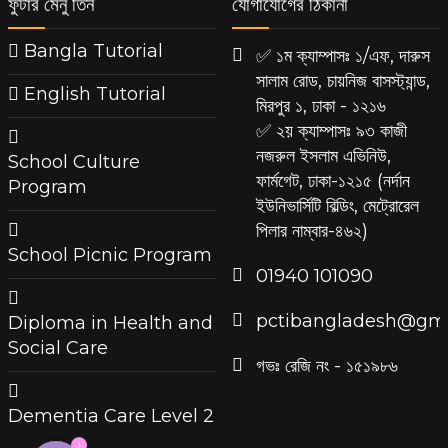
ফুটার মেনু তিন
যোগাযোগের ঠিকানা
Bangla Tutorial
✅ ১ম ক্যাম্পাসঃ ১/এফ, দারুস
সালাম রোড, চায়নিজ বাসস্ট্যান্ড,
English Tutorial
মিরপুর ১, ঢাকা - ১২১৬
✅ ২য় ক্যাম্পাসঃ ৯৩ কাজী
নজরুল ইসলাম এভিনিউ,
School Culture
ফার্মগেট, ঢাকা-১২১৫ (নর্দান
Program
ইউনিভার্সিটি বিল্ডিং, মেট্রোরেল
পিলার নাম্বার-৪৬২)
School Picnic Program
‪01940 101090
pctibangladesh@gma
Diploma in Health and
Social Care
গভঃ রেজি নং - ১৫১৯৮৬
Dementia Care Level 2